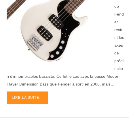
de
Fend
er
reste
nt les
axes
de
prédil
ectio
n d’innombrables bassiste. Ce fut le cas avec la basse Modern
Player Dimension Bass que Fender a sorti en 2006, mais…
LIRE LA SUITE…
La Fender Coronado, une