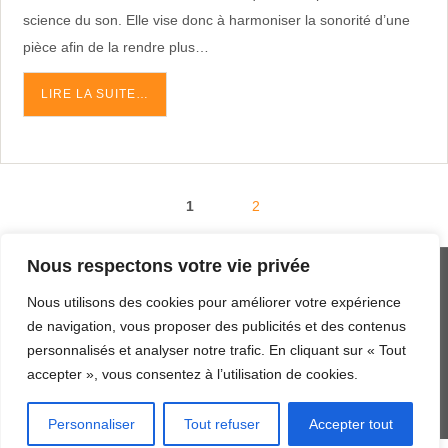
science du son. Elle vise donc à harmoniser la sonorité d’une
pièce afin de la rendre plus…
LIRE LA SUITE…
1
2
Nous respectons votre vie privée
MENTIONS LÉGALES
Nous utilisons des cookies pour améliorer votre expérience
PLAN DU SITE
de navigation, vous proposer des publicités et des contenus
personnalisés et analyser notre trafic. En cliquant sur « Tout
AERODYNE.FR DEPUIS 2019
accepter », vous consentez à l’utilisation de cookies.
Fièrement propulsé par
Parabola
&
Personnaliser
Tout refuser
Accepter tout