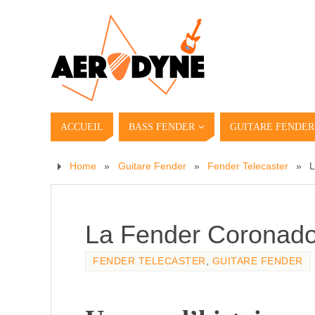
ACCUEIL
BASS FENDER
GUITARE FENDER
Home
»
Guitare Fender
»
Fender Telecaster
»
L
La Fender Coronado,
FENDER TELECASTER
,
GUITARE FENDER