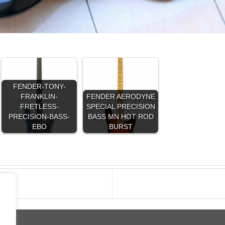
FENDER-TONY-
FRANKLIN-
FENDER AERODYNE
FRETLESS-
SPECIAL PRECISION
PRECISION-BASS-
BASS MN HOT ROD
EBO
BURST