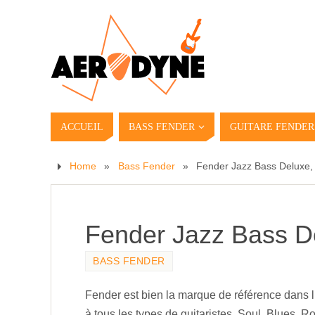
ACCUEIL
BASS FENDER
GUITARE FENDER
Home
»
Bass Fender
»
Fender Jazz Bass Deluxe,
Fender Jazz Bass D
BASS FENDER
Fender est bien la marque de référence dans l
à tous les types de guitaristes. Soul, Blues, 