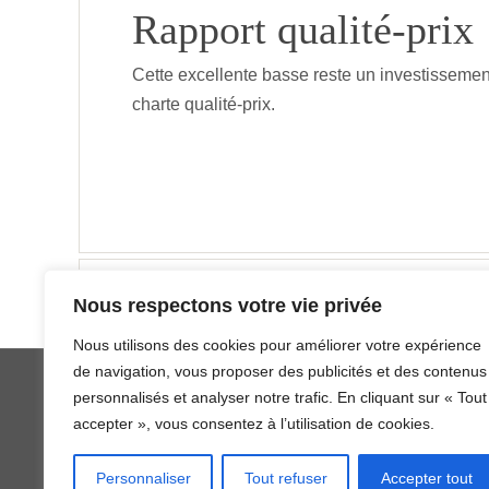
Rapport qualité-prix
Cette excellente basse reste un investissement
charte qualité-prix.
«
Fender aerodyne stratocaster HSS, de chez
Nous respectons votre vie privée
Nous utilisons des cookies pour améliorer votre expérience
de navigation, vous proposer des publicités et des contenus
personnalisés et analyser notre trafic. En cliquant sur « Tout
accepter », vous consentez à l’utilisation de cookies.
Fièrement propulsé par
Parabola
&
Personnaliser
Tout refuser
Accepter tout