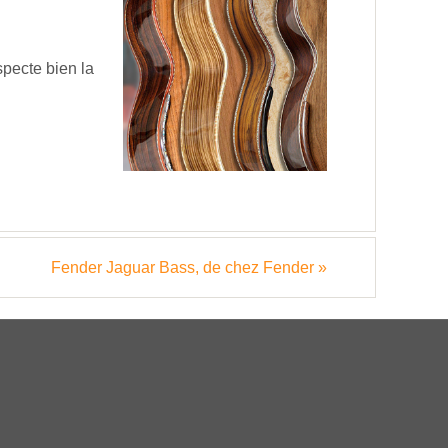
specte bien la
Fender Jaguar Bass, de chez Fender
»