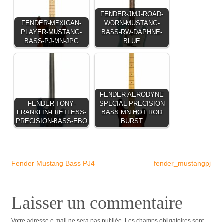
FENDER-JMJ-ROAD-
FENDER-MEXICAN-
WORN-MUSTANG-
PLAYER-MUSTANG-
BASS-RW-DAPHNE-
BASS-PJ-MN-JPG
BLUE
FENDER AERODYNE
FENDER-TONY-
SPECIAL PRECISION
FRANKLIN-FRETLESS-
BASS MN HOT ROD
PRECISION-BASS-EBO
BURST
Fender Mustang Bass PJ4
fender_mustangpj
Laisser un commentaire
Votre adresse e-mail ne sera pas publiée.
Les champs obligatoires sont