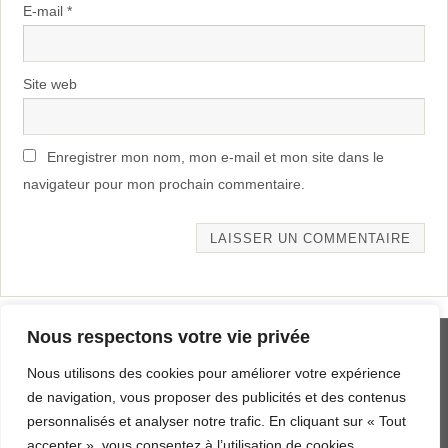
E-mail
*
Site web
Enregistrer mon nom, mon e-mail et mon site dans le
navigateur pour mon prochain commentaire.
Alternative:
Nous respectons votre vie privée
MENTIONS LÉGALES
Nous utilisons des cookies pour améliorer votre expérience
PLAN DU SITE
de navigation, vous proposer des publicités et des contenus
personnalisés et analyser notre trafic. En cliquant sur « Tout
AERODYNE.FR DEPUIS 2019
accepter », vous consentez à l’utilisation de cookies.