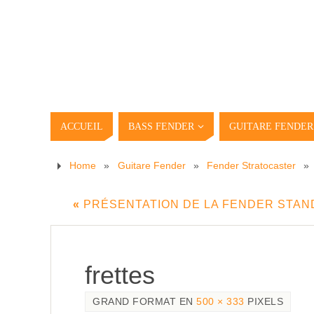
ACCUEIL
BASS FENDER
GUITARE FENDER
Home
»
Guitare Fender
»
Fender Stratocaster
»
«
PRÉSENTATION DE LA FENDER STAND
frettes
GRAND FORMAT EN
500 × 333
PIXELS