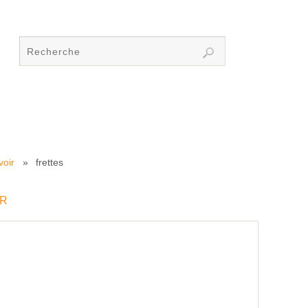
voir
»
frettes
IR