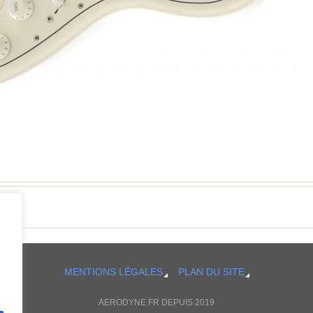
MENTIONS LÉGALES
PLAN DU SITE
AERODYNE.FR DEPUIS 2019