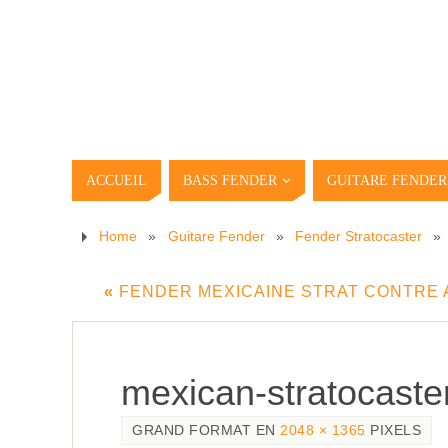
ACCUEIL
BASS FENDER
GUITARE FENDER
Home
»
Guitare Fender
»
Fender Stratocaster
»
«
FENDER MEXICAINE STRAT CONTRE 
mexican-stratocaste
GRAND FORMAT EN
2048 × 1365
PIXELS