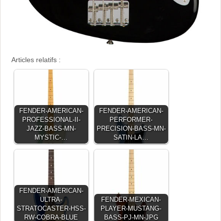
Articles relatifs :
FENDER-AMERICAN-
FENDER-AMERICAN-
PROFESSIONAL-II-
PERFORMER-
JAZZ-BASS-MN-
PRECISION-BASS-MN-
MYSTIC-…
SATIN-LA…
FENDER-AMERICAN-
ULTRA-
FENDER-MEXICAN-
STRATOCASTER-HSS-
PLAYER-MUSTANG-
RW-COBRA-BLUE
BASS-PJ-MN-JPG