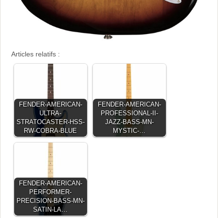
Articles relatifs :
FENDER-AMERICAN-
FENDER-AMERICAN-
ULTRA-
PROFESSIONAL-II-
STRATOCASTER-HSS-
JAZZ-BASS-MN-
RW-COBRA-BLUE
MYSTIC-…
FENDER-AMERICAN-
PERFORMER-
PRECISION-BASS-MN-
SATIN-LA…