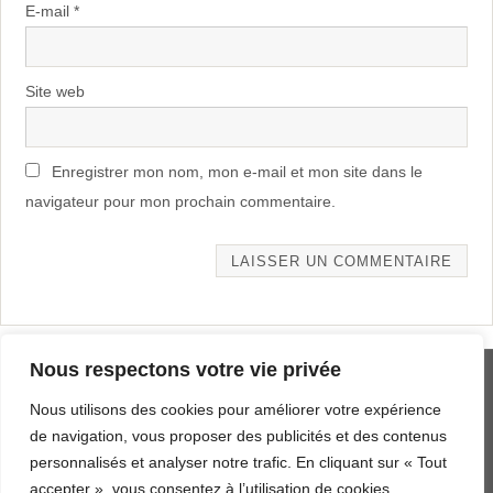
E-mail
*
Site web
Enregistrer mon nom, mon e-mail et mon site dans le
navigateur pour mon prochain commentaire.
Alternative:
Nous respectons votre vie privée
MENTIONS LÉGALES
Nous utilisons des cookies pour améliorer votre expérience
PLAN DU SITE
de navigation, vous proposer des publicités et des contenus
personnalisés et analyser notre trafic. En cliquant sur « Tout
AERODYNE.FR DEPUIS 2019
accepter », vous consentez à l’utilisation de cookies.