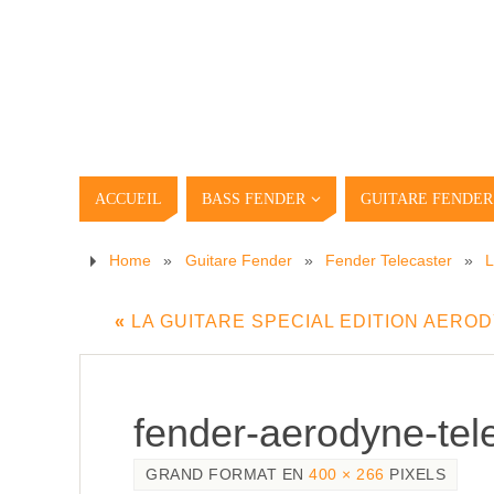
ACCUEIL
BASS FENDER
GUITARE FENDER
Home
»
Guitare Fender
»
Fender Telecaster
»
L
«
LA GUITARE SPECIAL EDITION AERO
fender-aerodyne-tel
GRAND FORMAT EN
400 × 266
PIXELS