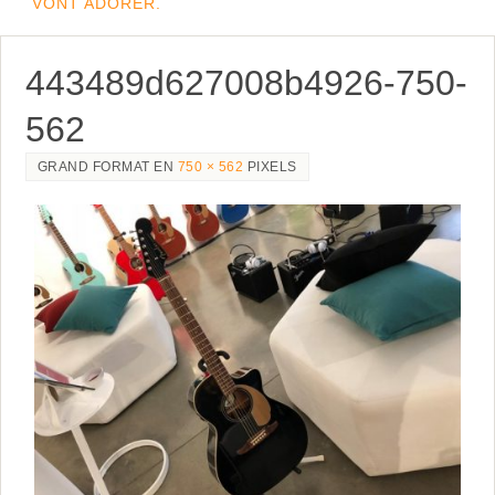
VONT ADORER.
443489d627008b4926-750-
562
GRAND FORMAT EN
750 × 562
PIXELS