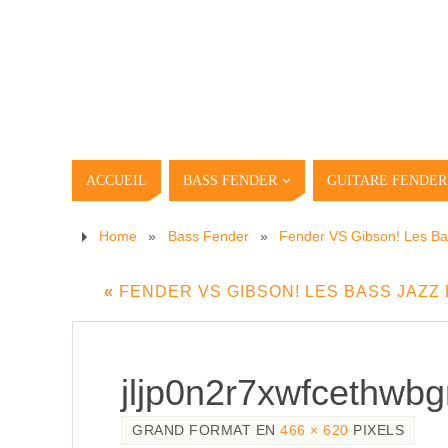
ACCUEIL
BASS FENDER
GUITARE FENDER
Home
»
Bass Fender
»
Fender VS Gibson! Les Ba
«
FENDER VS GIBSON! LES BASS JAZZ E
jljp0n2r7xwfcethwb
GRAND FORMAT EN
466 × 620
PIXELS