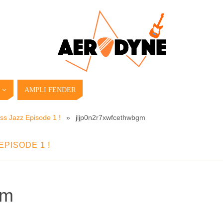
AMPLI FENDER
ss Jazz Episode 1 !
»
jljp0n2r7xwfcethwbgm
PISODE 1 !
gm