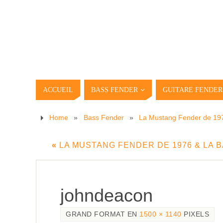
ACCUEIL
BASS FENDER
GUITARE FENDER
Home
»
Bass Fender
»
La Mustang Fender de 197
«
LA MUSTANG FENDER DE 1976 & LA 
johndeacon
GRAND FORMAT EN
1500 × 1140
PIXELS