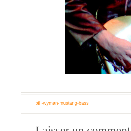
bill-wyman-mustang-bass
Laisser un comment