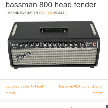
bassman 800 head fender
GRAND FORMAT EN
600 × 310
PIXELS
Le bassbreaker 45 head
bassman 610 neo enclosure
fender
fender